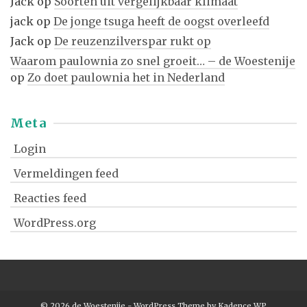
Jack
op
Soorten uit vergelijkbaar klimaat
jack
op
De jonge tsuga heeft de oogst overleefd
Jack
op
De reuzenzilverspar rukt op
Waarom paulownia zo snel groeit… – de Woestenije
op
Zo doet paulownia het in Nederland
Meta
Login
Vermeldingen feed
Reacties feed
WordPress.org
© 2026 de Woestenije - WordPress Theme by
Kadence WP