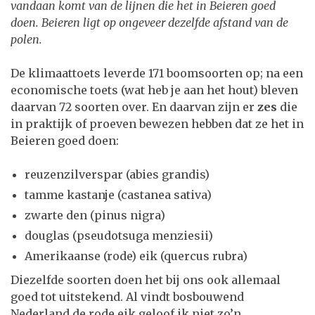
vandaan komt van de lijnen die het in Beieren goed
doen. Beieren ligt op ongeveer dezelfde afstand van de
polen.
De klimaattoets leverde 171 boomsoorten op; na een
economische toets (wat heb je aan het hout) bleven
daarvan 72 soorten over. En daarvan zijn er
zes
die
in praktijk of proeven bewezen hebben dat ze het in
Beieren goed doen:
reuzenzilverspar (abies grandis)
tamme kastanje (castanea sativa)
zwarte den (pinus nigra)
douglas (pseudotsuga menziesii)
Amerikaanse (rode) eik (quercus rubra)
Diezelfde soorten doen het bij ons ook allemaal
goed tot uitstekend. Al vindt bosbouwend
Nederland de rode eik geloof ik niet zo’n