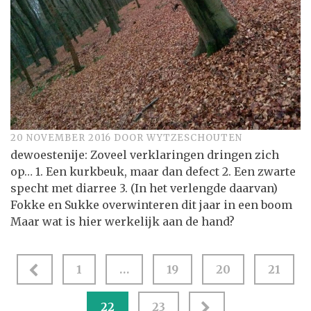
20 NOVEMBER 2016
DOOR
WYTZESCHOUTEN
dewoestenije: Zoveel verklaringen dringen zich
op… 1. Een kurkbeuk, maar dan defect 2. Een zwarte
specht met diarree 3. (In het verlengde daarvan)
Fokke en Sukke overwinteren dit jaar in een boom
Maar wat is hier werkelijk aan de hand?
Berichten
1
…
19
20
21
paginering
22
23